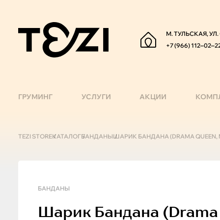
М. ТУЛЬСКАЯ, УЛ
+7 (966) 112‒02‒2
ГРУМИНГ
УСЛУГИ
АКЦИИ
КОМП
TEZI STORE
КАТАЛОГ
БАНДАНЫ
ШАРИК БАНДАНА (DRAMA QUEEN, M
БАНДАНЫ
Шарик
Бандана (drama 