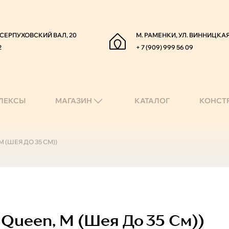
. СЕРПУХОВСКИЙ ВАЛ, 20
М. РАМЕНКИ, УЛ. ВИННИЦКАЯ
2
+ 7 (909) 999 56 09
ЛЕКСЫ
МАГАЗИН
КАТАЛОГ
КОНСТ
 (ШЕЯ ДО 35 СМ))
Queen, M (шея До 35 См))