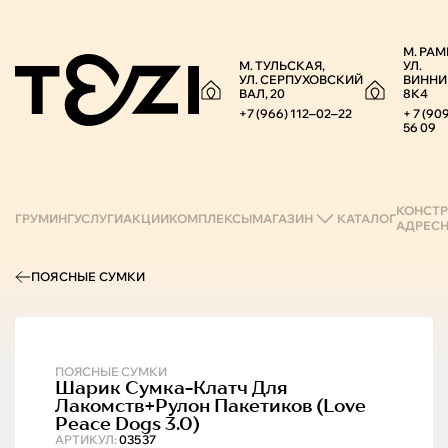
М. РАМ
М. ТУЛЬСКАЯ,
УЛ.
УЛ. СЕРПУХОВСКИЙ
ВИННИ
ВАЛ, 20
8К4
+7 (966) 112‒02‒22
+ 7 (90
56 09
КОНСТР
ГРУМИНГ
УСЛУГИ
АКЦИИ
КОМПЛЕКСЫ
МАГАЗИН
КАТАЛОГ
АДРЕС
ПОЯСНЫЕ СУМКИ
ПОЯСНЫЕ СУМКИ
Шарик
Сумка-Клатч Для
Лакомств+рулон Пакетиков (love
Peace Dogs 3.0)
АРТИКУЛ:
03537