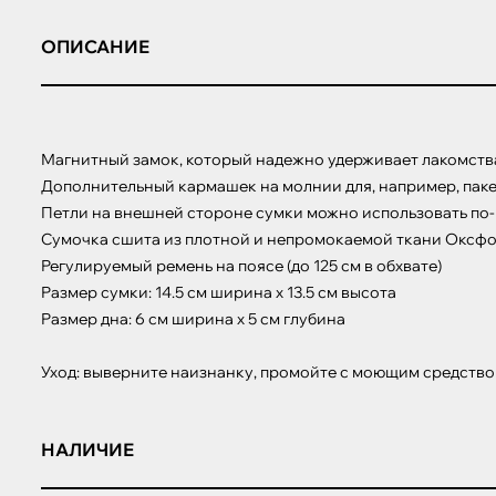
ОПИСАНИЕ
Магнитный замок, который надежно удерживает лакомства 
Дополнительный кармашек на молнии для, например, пакето
Петли на внешней стороне сумки можно использовать по-раз
Сумочка cшита из плотной и непромокаемой ткани Оксфор
Регулируемый ремень на поясе (до 125 см в обхвате)

Размер сумки: 14.5 см ширина х 13.5 см высота 

Размер дна: 6 см ширина х 5 см глубина

Уход: выверните наизнанку, промойте с моющим средств
НАЛИЧИЕ