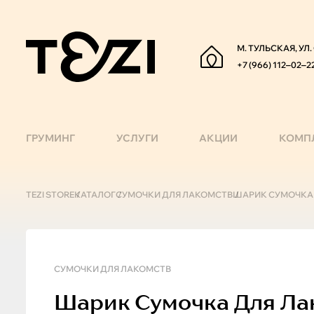
М. ТУЛЬСКАЯ, УЛ
+7 (966) 112‒02‒2
ГРУМИНГ
УСЛУГИ
АКЦИИ
КОМП
TEZI STORE
КАТАЛОГ
СУМОЧКИ ДЛЯ ЛАКОМСТВ
ШАРИК СУМОЧКА 
СУМОЧКИ ДЛЯ ЛАКОМСТВ
Шарик
Сумочка Для Ла