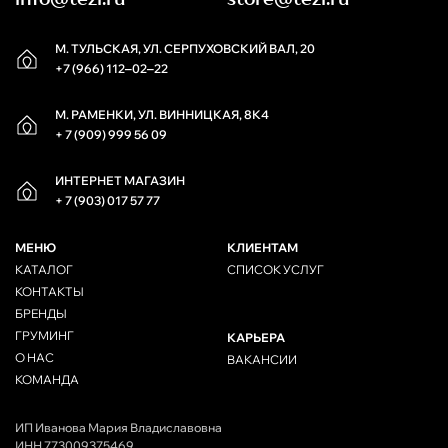
М. ТУЛЬСКАЯ, УЛ. СЕРПУХОВСКИЙ ВАЛ, 20
+7 (966) 112‒02‒22
М. РАМЕНКИ, УЛ. ВИННИЦКАЯ, 8К4
+ 7 (909) 999 56 09
ИНТЕРНЕТ МАГАЗИН
+ 7 (903) 017 57 77
МЕНЮ
КЛИЕНТАМ
КАТАЛОГ
СПИСОК УСЛУГ
КОНТАКТЫ
БРЕНДЫ
ГРУМИНГ
КАРЬЕРА
О НАС
ВАКАНСИИ
КОМАНДА
ИП Иванова Мария Владиславовна
ИНН 773009375469