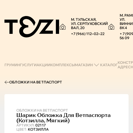
М. РАМ
М. ТУЛЬСКАЯ,
УЛ.
УЛ. СЕРПУХОВСКИЙ
ВИННИ
ВАЛ, 20
8К4
+7 (966) 112‒02‒22
+ 7 (90
56 09
КОНСТР
ГРУМИНГ
УСЛУГИ
АКЦИИ
КОМПЛЕКСЫ
МАГАЗИН
КАТАЛОГ
АДРЕС
ОБЛОЖКИ НА ВЕТПАСПОРТ
ОБЛОЖКИ НА ВЕТПАСПОРТ
Шарик
Обложка Для Ветпаспорта
(котзилла, Мягкий)
АРТИКУЛ:
02117
ЦВЕТ:
КОТЗИЛЛА