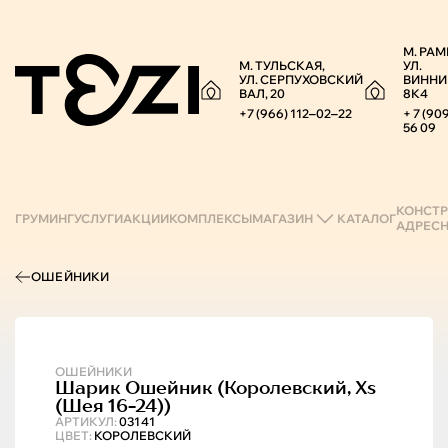
М. РАМ
М. ТУЛЬСКАЯ,
УЛ.
УЛ. СЕРПУХОВСКИЙ
ВИННИ
ВАЛ, 20
8К4
+7 (966) 112‒02‒22
+ 7 (90
56 09
КОНСТР
ГРУМИНГ
УСЛУГИ
АКЦИИ
КОМПЛЕКСЫ
МАГАЗИН
КАТАЛОГ
АДРЕС
ОШЕЙНИКИ
ОШЕЙНИКИ
Шарик
Ошейник (королевский, Xs
(шея 16-24))
АРТИКУЛ:
03141
ЦВЕТ:
КОРОЛЕВСКИЙ