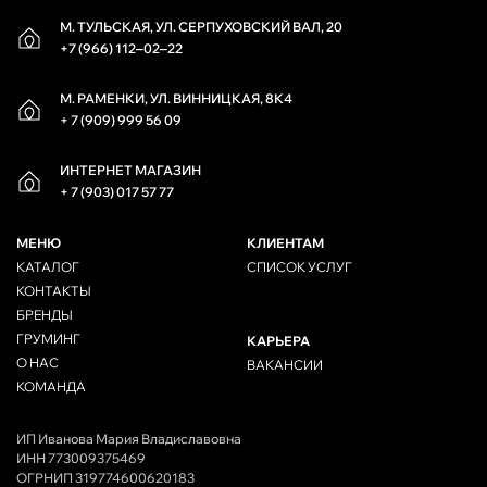
М. ТУЛЬСКАЯ, УЛ. СЕРПУХОВСКИЙ ВАЛ, 20
+7 (966) 112‒02‒22
М. РАМЕНКИ, УЛ. ВИННИЦКАЯ, 8К4
+ 7 (909) 999 56 09
ИНТЕРНЕТ МАГАЗИН
+ 7 (903) 017 57 77
МЕНЮ
КЛИЕНТАМ
КАТАЛОГ
СПИСОК УСЛУГ
КОНТАКТЫ
БРЕНДЫ
ГРУМИНГ
КАРЬЕРА
О НАС
ВАКАНСИИ
КОМАНДА
ИП Иванова Мария Владиславовна
ИНН 773009375469
ОГРНИП 319774600620183