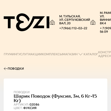
М. РАМ
М. ТУЛЬСКАЯ,
УЛ.
УЛ. СЕРПУХОВСКИЙ
ВИННИ
ВАЛ, 20
8К4
+7 (966) 112‒02‒22
+ 7 (90
56 09
КОНСТР
ГРУМИНГ
УСЛУГИ
АКЦИИ
КОМПЛЕКСЫ
МАГАЗИН
КАТАЛОГ
АДРЕС
ПОВОДКИ
ПОВОДКИ
Шарик
Поводок (фуксия, 3м, 6 Кг-15
Кг)
АРТИКУЛ:
02086
ЦВЕТ:
ФУКСИЯ