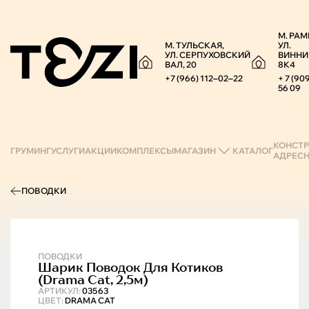
М. РАМ
М. ТУЛЬСКАЯ,
УЛ.
УЛ. СЕРПУХОВСКИЙ
ВИННИ
ВАЛ, 20
8К4
+7 (966) 112‒02‒22
+ 7 (90
56 09
КОНСТР
ГРУМИНГ
УСЛУГИ
АКЦИИ
КОМПЛЕКСЫ
МАГАЗИН
КАТАЛОГ
АДРЕС
ПОВОДКИ
ПОВОДКИ
Шарик
Поводок Для Котиков
(drama Cat, 2,5м)
АРТИКУЛ:
03563
ЦВЕТ:
DRAMA CAT