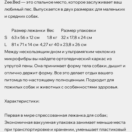
Zee.Bed — это спальное место, которое заслуживает ваш 
любимый пес. Выпускается в двух размерах: для маленьких 
и средних собак.

 	Размер лежанки	Вес	Размер упаковки

S	63 x 56 x 12 см	1.8 кг	32 x 17,8 x 24 см

L	81 x 71 x 14 см	4,27 кг	40 x 23,8 x 26 см

Между нескользящим дном и ультрамягким чехлом из 
микрофибры вы найдете ортопедический каркас из 
упругой пены. Она принимает форму тела собаки, дышит и 
отлично держит форму. Все это делает отдых вашего 
питомца по-настоящему полноценным. Подходит для 
пожилых собак и животных с особенностями здоровья.

Характеристики:

Первая в мире спрессованная лежанка для собак;

Экономичная вакуумная упаковка занимает меньше места 
при транспортировке и хранении, уменьшает пластиковый 