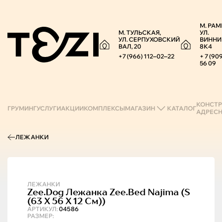
М. РАМ
М. ТУЛЬСКАЯ,
УЛ.
УЛ. СЕРПУХОВСКИЙ
ВИННИ
ВАЛ, 20
8К4
+7 (966) 112‒02‒22
+ 7 (90
56 09
КОНСТР
ГРУМИНГ
УСЛУГИ
АКЦИИ
КОМПЛЕКСЫ
МАГАЗИН
КАТАЛОГ
АДРЕС
ЛЕЖАНКИ
ЛЕЖАНКИ
Zee.Dog
Лежанка Zee.bed Najima (s
(63 X 56 X 12 См))
АРТИКУЛ:
04586
РАЗМЕР: