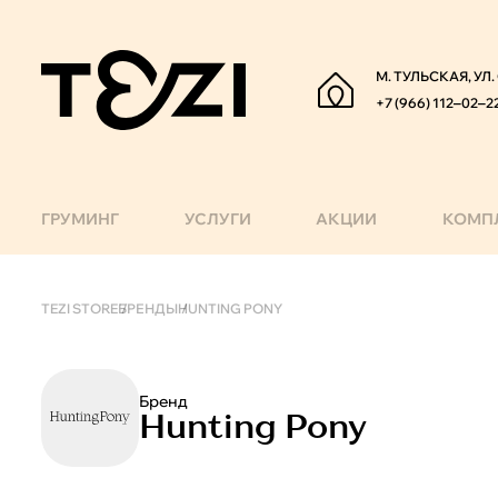
М. ТУЛЬСКАЯ, УЛ
+7 (966) 112‒02‒2
ГРУМИНГ
УСЛУГИ
АКЦИИ
КОМП
Бренд "Hunting Pony"
TEZI STORE
БРЕНДЫ
HUNTING PONY
Бренд
Hunting Pony