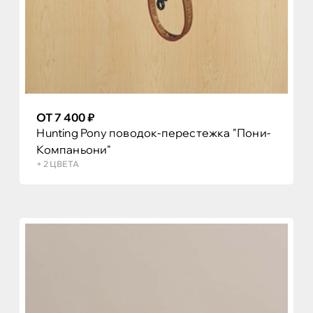
ОТ 7 400 ₽
Hunting Pony поводок-перестежка "Пони-
Компаньони"
+ 2 ЦВЕТА