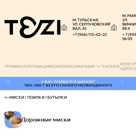
М. РАМ
М. ТУЛЬСКАЯ,
УЛ.
УЛ. СЕРПУХОВСКИЙ
ВИННИ
ВАЛ, 20
8К4
+7 (966) 112‒02‒22
+ 7 (90
56 09
КОНСТР
ГРУМИНГ
УСЛУГИ
АКЦИИ
КОМПЛЕКСЫ
МАГАЗИН
КАТАЛОГ
АДРЕС
Категория "Дорожные мис
У ВАС ПОЯВИЛСЯ ЩЕНОК?
ЧЕК-ЛИСТ ВСЕГО САМОГО НЕОБХОДИМОГО
МИСКИ / ПОИЛКИ / БУТЫЛКИ
Дорожные миски