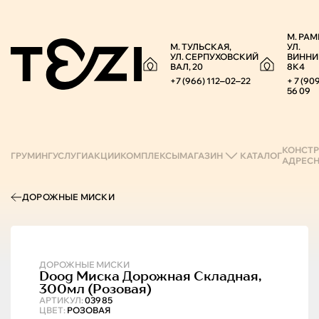
М. РАМ
М. ТУЛЬСКАЯ,
УЛ.
УЛ. СЕРПУХОВСКИЙ
ВИННИ
ВАЛ, 20
8К4
+7 (966) 112‒02‒22
+ 7 (90
56 09
КОНСТР
ГРУМИНГ
УСЛУГИ
АКЦИИ
КОМПЛЕКСЫ
МАГАЗИН
КАТАЛОГ
АДРЕС
ДОРОЖНЫЕ МИСКИ
ДОРОЖНЫЕ МИСКИ
Doog
Миска Дорожная Складная,
300мл (розовая)
АРТИКУЛ:
03985
ЦВЕТ:
РОЗОВАЯ