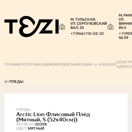
М. РАМ
М. ТУЛЬСКАЯ,
УЛ.
УЛ. СЕРПУХОВСКИЙ
ВИННИ
ВАЛ, 20
8К4
+7 (966) 112‒02‒22
+ 7 (90
56 09
КОНСТР
ГРУМИНГ
УСЛУГИ
АКЦИИ
КОМПЛЕКСЫ
МАГАЗИН
КАТАЛОГ
АДРЕС
ПЛЕДЫ
ПЛЕДЫ
Arctic Lion
Флисовый Плед
(мятный, S (52х40см))
АРТИКУЛ:
00398
ЦВЕТ:
МЯТНЫЙ