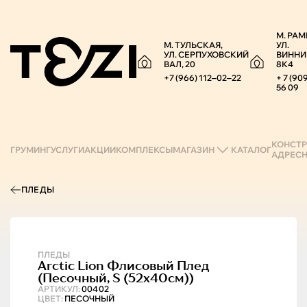
М. РАМ
М. ТУЛЬСКАЯ,
УЛ.
УЛ. СЕРПУХОВСКИЙ
ВИННИ
ВАЛ, 20
8К4
+7 (966) 112‒02‒22
+ 7 (90
56 09
КОНСТР
ГРУМИНГ
УСЛУГИ
АКЦИИ
КОМПЛЕКСЫ
МАГАЗИН
КАТАЛОГ
АДРЕС
ПЛЕДЫ
ПЛЕДЫ
Arctic Lion
Флисовый Плед
(песочный, S (52х40см))
АРТИКУЛ:
00402
ЦВЕТ:
ПЕСОЧНЫЙ