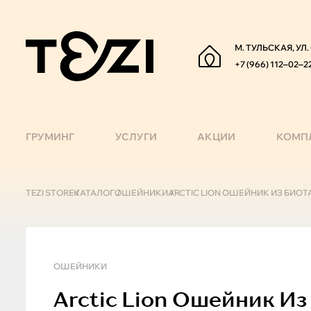
М. ТУЛЬСКАЯ, УЛ
+7 (966) 112‒02‒2
ГРУМИНГ
УСЛУГИ
АКЦИИ
КОМП
TEZI STORE
КАТАЛОГ
ОШЕЙНИКИ
ARCTIC LION ОШЕЙНИК ИЗ БИОТА
ОШЕЙНИКИ
Arctic Lion
Ошейник Из Б