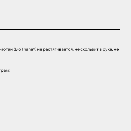
н (BioThane®) не растягивается, не скользит в руке, не 
трам!