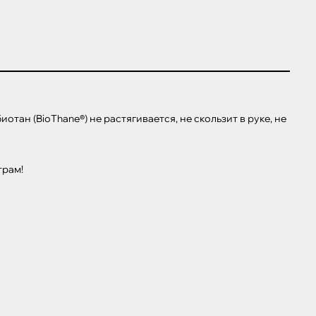
н (BioThane®) не растягивается, не скользит в руке, не 
трам!