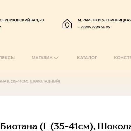
. СЕРПУХОВСКИЙ ВАЛ, 20
М. РАМЕНКИ, УЛ. ВИННИЦКАЯ
2
+ 7 (909) 999 56 09
ЛЕКСЫ
МАГАЗИН
КАТАЛОГ
КОНСТ
НА (L (35-41СМ), ШОКОЛАДНЫЙ)
иотана (l (35-41см), Шокол