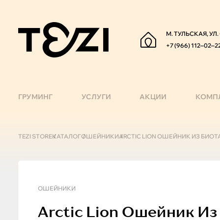
М. ТУЛЬСКАЯ, УЛ
+7 (966) 112‒02‒2
ГРУМИНГ
УСЛУГИ
АКЦИИ
КОМП
TEZI STORE
КАТАЛОГ
ОШЕЙНИКИ
ARCTIC LION ОШЕЙНИК ИЗ БИОТА
ОШЕЙНИКИ
Arctic Lion
Ошейник Из Б