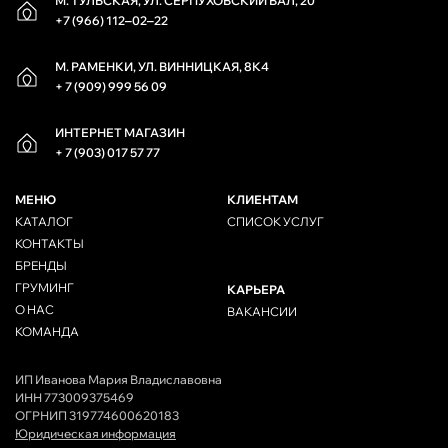
М. ТУЛЬСКАЯ, УЛ. СЕРПУХОВСКИЙ ВАЛ, 20
+7 (966) 112‒02‒22
М. РАМЕНКИ, УЛ. ВИННИЦКАЯ, 8К4
+ 7 (909) 999 56 09
ИНТЕРНЕТ МАГАЗИН
+ 7 (903) 017 57 77
МЕНЮ
КЛИЕНТАМ
КАТАЛОГ
СПИСОК УСЛУГ
КОНТАКТЫ
БРЕНДЫ
ГРУМИНГ
КАРЬЕРА
О НАС
ВАКАНСИИ
КОМАНДА
ИП Иванова Мария Владиславовна
ИНН 773009375469
ОГРНИП 319774600620183
Юридическая информация