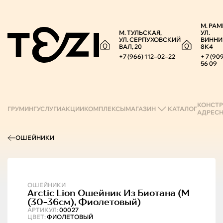
М. РАМ
М. ТУЛЬСКАЯ,
УЛ.
УЛ. СЕРПУХОВСКИЙ
ВИННИ
ВАЛ, 20
8К4
+7 (966) 112‒02‒22
+ 7 (90
56 09
КОНСТР
ГРУМИНГ
УСЛУГИ
АКЦИИ
КОМПЛЕКСЫ
МАГАЗИН
КАТАЛОГ
АДРЕС
ОШЕЙНИКИ
ОШЕЙНИКИ
Arctic Lion
Ошейник Из Биотана (m
(30-36см), Фиолетовый)
АРТИКУЛ:
00027
ЦВЕТ:
ФИОЛЕТОВЫЙ