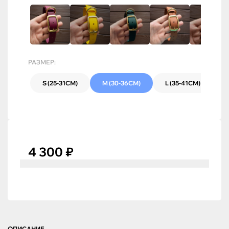
РАЗМЕР:
S (25-31СМ)
M (30-36СМ)
L (35-41СМ)
4 300 ₽
ОПИСАНИЕ