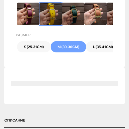
РАЗМЕР:
S (25-31СМ)
M (30-36СМ)
L (35-41СМ)
ОПИСАНИЕ