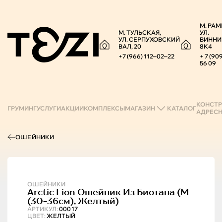
М. РАМ
М. ТУЛЬСКАЯ,
УЛ.
УЛ. СЕРПУХОВСКИЙ
ВИННИ
ВАЛ, 20
8К4
+7 (966) 112‒02‒22
+ 7 (90
56 09
КОНСТР
ГРУМИНГ
УСЛУГИ
АКЦИИ
КОМПЛЕКСЫ
МАГАЗИН
КАТАЛОГ
АДРЕС
ОШЕЙНИКИ
ОШЕЙНИКИ
Arctic Lion
Ошейник Из Биотана (m
(30-36см), Желтый)
АРТИКУЛ:
00017
ЦВЕТ:
ЖЕЛТЫЙ