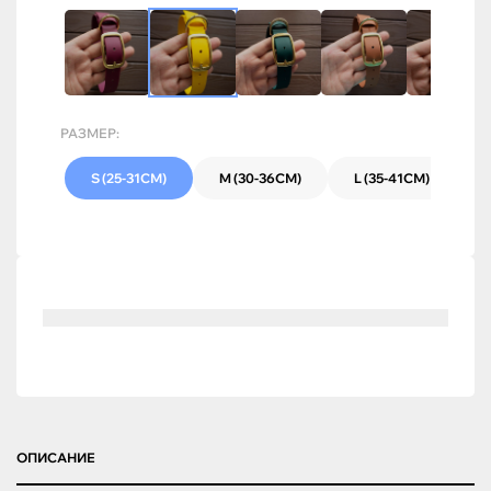
РАЗМЕР:
S (25-31СМ)
M (30-36СМ)
L (35-41СМ)
ОПИСАНИЕ