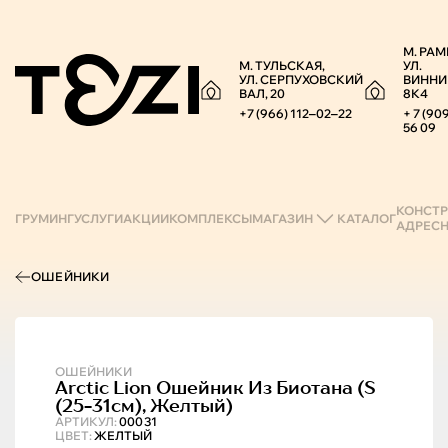
М. РАМ
М. ТУЛЬСКАЯ,
УЛ.
УЛ. СЕРПУХОВСКИЙ
ВИННИ
ВАЛ, 20
8К4
+7 (966) 112‒02‒22
+ 7 (90
56 09
КОНСТР
ГРУМИНГ
УСЛУГИ
АКЦИИ
КОМПЛЕКСЫ
МАГАЗИН
КАТАЛОГ
АДРЕС
ОШЕЙНИКИ
ОШЕЙНИКИ
Arctic Lion
Ошейник Из Биотана (s
(25-31см), Желтый)
АРТИКУЛ:
00031
ЦВЕТ:
ЖЕЛТЫЙ