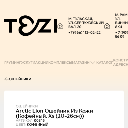
М. РАМ
М. ТУЛЬСКАЯ,
УЛ.
УЛ. СЕРПУХОВСКИЙ
ВИННИ
ВАЛ, 20
8К4
+7 (966) 112‒02‒22
+ 7 (90
56 09
КОНСТР
ГРУМИНГ
УСЛУГИ
АКЦИИ
КОМПЛЕКСЫ
МАГАЗИН
КАТАЛОГ
АДРЕС
ОШЕЙНИКИ
ОШЕЙНИКИ
Arctic Lion
Ошейник Из Кожи
(кофейный, Xs (20-26см))
АРТИКУЛ:
00315
ЦВЕТ:
КОФЕЙНЫЙ