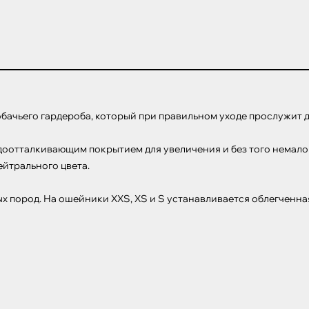
ачьего гардероба, который при правильном уходе прослужит до
оотталкивающим покрытием для увеличения и без того немало
трального цвета.

х пород. На ошейники XXS, XS и S устанавливается облегченн