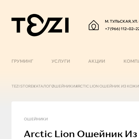
М. ТУЛЬСКАЯ, УЛ
+7 (966) 112‒02‒2
ГРУМИНГ
УСЛУГИ
АКЦИИ
КОМП
TEZI STORE
КАТАЛОГ
ОШЕЙНИКИ
ARCTIC LION ОШЕЙНИК ИЗ КОЖИ 
ОШЕЙНИКИ
Arctic Lion
Ошейник Из 