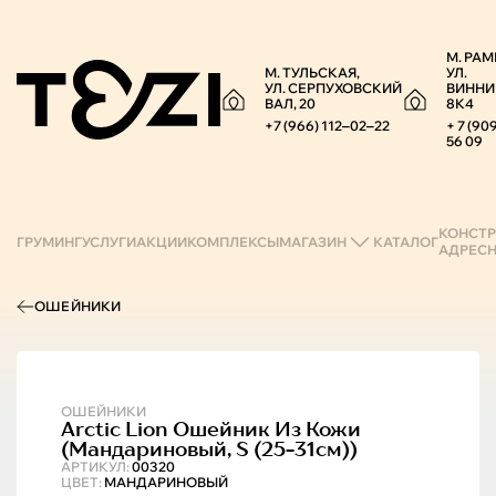
М. РАМ
М. ТУЛЬСКАЯ,
УЛ.
УЛ. СЕРПУХОВСКИЙ
ВИННИ
ВАЛ, 20
8К4
+7 (966) 112‒02‒22
+ 7 (90
56 09
КОНСТР
ГРУМИНГ
УСЛУГИ
АКЦИИ
КОМПЛЕКСЫ
МАГАЗИН
КАТАЛОГ
АДРЕС
ОШЕЙНИКИ
ОШЕЙНИКИ
Arctic Lion
Ошейник Из Кожи
(мандариновый, S (25-31см))
АРТИКУЛ:
00320
ЦВЕТ:
МАНДАРИНОВЫЙ