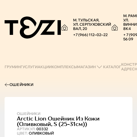
М. РАМ
М. ТУЛЬСКАЯ,
УЛ.
УЛ. СЕРПУХОВСКИЙ
ВИННИ
ВАЛ, 20
8К4
+7 (966) 112‒02‒22
+ 7 (90
56 09
КОНСТР
ГРУМИНГ
УСЛУГИ
АКЦИИ
КОМПЛЕКСЫ
МАГАЗИН
КАТАЛОГ
АДРЕС
ОШЕЙНИКИ
ОШЕЙНИКИ
Arctic Lion
Ошейник Из Кожи
(оливковый, S (25-31см))
АРТИКУЛ:
00332
ЦВЕТ:
ОЛИВКОВЫЙ