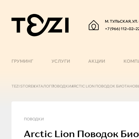
М. ТУЛЬСКАЯ, УЛ
+7 (966) 112‒02‒2
ГРУМИНГ
УСЛУГИ
АКЦИИ
КОМП
TEZI STORE
КАТАЛОГ
ПОВОДКИ
ARCTIC LION ПОВОДОК БИОТАНОВЫ
ПОВОДКИ
Arctic Lion
Поводок Био