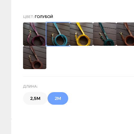
ЦВЕТ:
ГОЛУБОЙ
ДЛИНА:
2,5М
2М