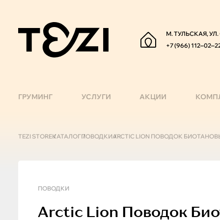
М. ТУЛЬСКАЯ, УЛ
+7 (966) 112‒02‒2
ГРУМИНГ
УСЛУГИ
АКЦИИ
КОМП
TEZI STORE
КАТАЛОГ
ПОВОДКИ
ARCTIC LION ПОВОДОК БИОТАНОВЫ
ПОВОДКИ
Arctic Lion
Поводок Биот