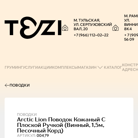
М. РАМ
М. ТУЛЬСКАЯ,
УЛ.
УЛ. СЕРПУХОВСКИЙ
ВИННИ
ВАЛ, 20
8К4
+7 (966) 112‒02‒22
+ 7 (90
56 09
КОНСТР
ГРУМИНГ
УСЛУГИ
АКЦИИ
КОМПЛЕКСЫ
МАГАЗИН
КАТАЛОГ
АДРЕС
ПОВОДКИ
ПОВОДКИ
Arctic Lion
Поводок Кожаный С
Плоской Ручкой (винный, 1,5м,
Песочный Корд)
АРТИКУЛ:
00479