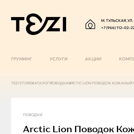
М. ТУЛЬСКАЯ, УЛ
+7 (966) 112‒02‒2
ГРУМИНГ
УСЛУГИ
АКЦИИ
КОМП
TEZI STORE
КАТАЛОГ
ПОВОДКИ
ARCTIC LION ПОВОДОК КОЖАНЫЙ 
ПОВОДКИ
Arctic Lion
Поводок Кож