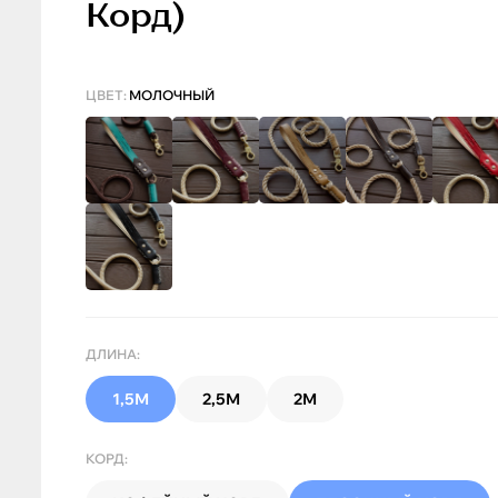
Корд)
ЦВЕТ:
МОЛОЧНЫЙ
ДЛИНА:
1,5М
2,5М
2М
КОРД: