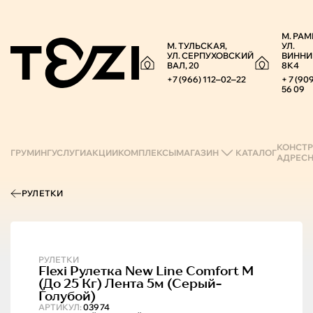
М. РАМ
М. ТУЛЬСКАЯ,
УЛ.
УЛ. СЕРПУХОВСКИЙ
ВИННИ
ВАЛ, 20
8К4
+7 (966) 112‒02‒22
+ 7 (90
56 09
КОНСТР
ГРУМИНГ
УСЛУГИ
АКЦИИ
КОМПЛЕКСЫ
МАГАЗИН
КАТАЛОГ
АДРЕС
РУЛЕТКИ
РУЛЕТКИ
Flexi
Рулетка New Line Comfort M
(до 25 Кг) Лента 5м (серый-
Голубой)
АРТИКУЛ:
03974