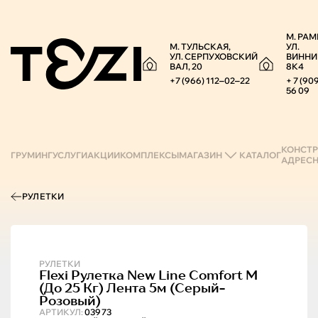
М. РАМ
М. ТУЛЬСКАЯ,
УЛ.
УЛ. СЕРПУХОВСКИЙ
ВИННИ
ВАЛ, 20
8К4
+7 (966) 112‒02‒22
+ 7 (90
56 09
КОНСТР
ГРУМИНГ
УСЛУГИ
АКЦИИ
КОМПЛЕКСЫ
МАГАЗИН
КАТАЛОГ
АДРЕС
РУЛЕТКИ
РУЛЕТКИ
Flexi
Рулетка New Line Comfort M
(до 25 Кг) Лента 5м (серый-
Розовый)
АРТИКУЛ:
03973