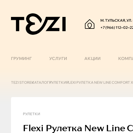
М. ТУЛЬСКАЯ, УЛ
+7 (966) 112‒02‒2
ГРУМИНГ
УСЛУГИ
АКЦИИ
КОМП
TEZI STORE
КАТАЛОГ
РУЛЕТКИ
FLEXI РУЛЕТКА NEW LINE COMFORT X
РУЛЕТКИ
Flexi
Рулетка New Line C