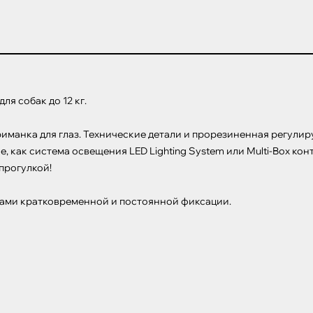
я собак до 12 кг.

риманка для глаз. Технические детали и прорезиненная регули
, как система освещения LED Lighting System или Multi-Box кон
рогулкой!

ами кратковременной и постоянной фиксации.
