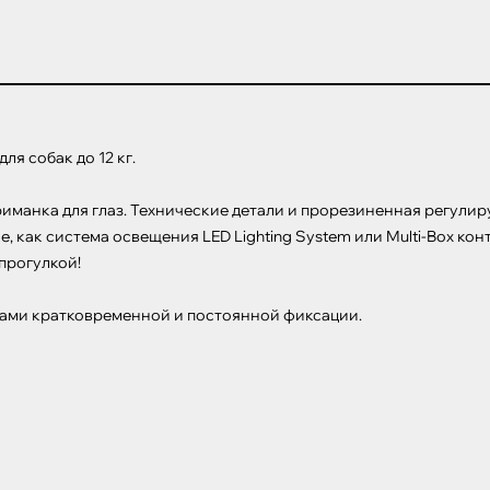
я собак до 12 кг.

риманка для глаз. Технические детали и прорезиненная регули
, как система освещения LED Lighting System или Multi-Box кон
рогулкой!

ами кратковременной и постоянной фиксации.
