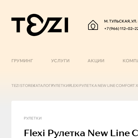
М. ТУЛЬСКАЯ, УЛ
+7 (966) 112‒02‒2
ГРУМИНГ
УСЛУГИ
АКЦИИ
КОМП
TEZI STORE
КАТАЛОГ
РУЛЕТКИ
FLEXI РУЛЕТКА NEW LINE COMFORT X
РУЛЕТКИ
Flexi
Рулетка New Line C