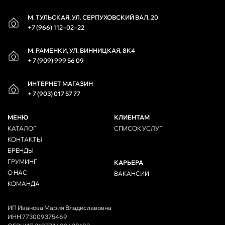
М. ТУЛЬСКАЯ, УЛ. СЕРПУХОВСКИЙ ВАЛ, 20
+7 (966) 112‒02‒22
М. РАМЕНКИ, УЛ. ВИННИЦКАЯ, 8К4
+ 7 (909) 999 56 09
ИНТЕРНЕТ МАГАЗИН
+ 7 (903) 017 57 77
МЕНЮ
КЛИЕНТАМ
КАТАЛОГ
СПИСОК УСЛУГ
КОНТАКТЫ
БРЕНДЫ
ГРУМИНГ
КАРЬЕРА
О НАС
ВАКАНСИИ
КОМАНДА
ИП Иванова Мария Владиславовна
ИНН 773009375469