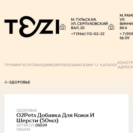
М. РАМ
М. ТУЛЬСКАЯ,
УЛ.
УЛ. СЕРПУХОВСКИЙ
ВИННИ
ВАЛ, 20
8К4
+7 (966) 112‒02‒22
+ 7 (90
56 09
КОНСТР
ГРУМИНГ
УСЛУГИ
АКЦИИ
КОМПЛЕКСЫ
МАГАЗИН
КАТАЛОГ
АДРЕС
ЗДОРОВЬЕ
ЗДОРОВЬЕ
O2Pets
Добавка Для Кожи И
Шерсти (50мл)
АРТИКУЛ:
05009
ОБЪЕМ: