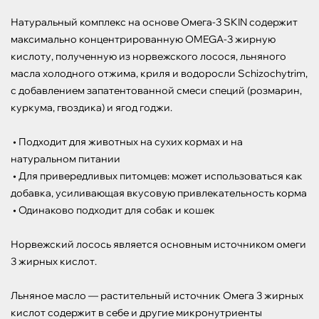
Натуральный комплекс на основе Омега-3 SKIN содержит 
максимально концентрированную OMEGA-3 жирную 
кислоту, полученную из норвежского лосося, льняного 
масла холодного отжима, криля и водоросли Schizochytrim, 
с добавлением запатентованной смеси специй (розмарин, 
куркума, гвоздика) и ягод годжи.

 • Подходит для животных на сухих кормах и на 
натуральном питании

 • Для привередливых питомцев: может использоваться как 
добавка, усиливающая вкусовую привлекательность корма

 • Одинаково подходит для собак и кошек

Норвежский лосось является основным источником омеги 
3 жирных кислот.

Льняное масло — растительный источник Омега 3 жирных 
кислот содержит в себе и другие микронутриенты 