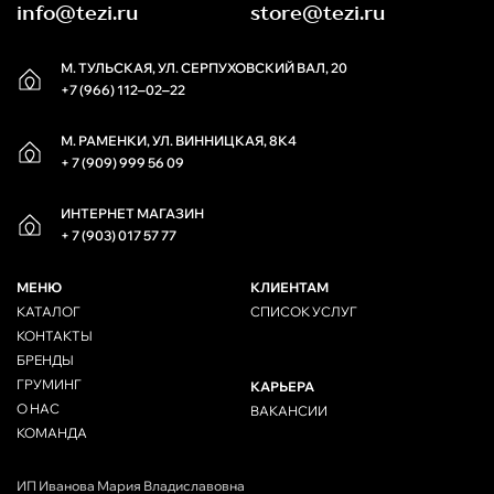
info@tezi.ru
store@tezi.ru
М. ТУЛЬСКАЯ, УЛ. СЕРПУХОВСКИЙ ВАЛ, 20
+7 (966) 112‒02‒22
М. РАМЕНКИ, УЛ. ВИННИЦКАЯ, 8К4
+ 7 (909) 999 56 09
ИНТЕРНЕТ МАГАЗИН
+ 7 (903) 017 57 77
МЕНЮ
КЛИЕНТАМ
КАТАЛОГ
СПИСОК УСЛУГ
КОНТАКТЫ
БРЕНДЫ
ГРУМИНГ
КАРЬЕРА
О НАС
ВАКАНСИИ
КОМАНДА
ИП Иванова Мария Владиславовна