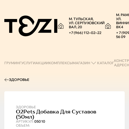
М. РАМ
М. ТУЛЬСКАЯ,
УЛ.
УЛ. СЕРПУХОВСКИЙ
ВИННИ
ВАЛ, 20
8К4
+7 (966) 112‒02‒22
+ 7 (90
56 09
КОНСТР
ГРУМИНГ
УСЛУГИ
АКЦИИ
КОМПЛЕКСЫ
МАГАЗИН
КАТАЛОГ
АДРЕС
ЗДОРОВЬЕ
ЗДОРОВЬЕ
O2Pets
Добавка Для Суставов
(50мл)
АРТИКУЛ:
05010
ОБЪЕМ: