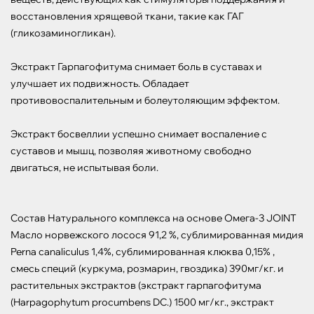
восстановления хрящевой ткани, такие как ГАГ 
(гликозаминогликан).

Экстракт Гарпагофитума снимает боль в суставах и 
улучшает их подвижность. Обладает 
противовоспалительным и болеутоляющим эффектом.

Экстракт босвеллии успешно снимает воспаление с 
суставов и мышц, позволяя животному свободно 
двигаться, не испытывая боли.

Состав Натурального комплекса на основе Омега-3 JOINT

Масло норвежского лосося 91,2 %, сублимированная мидия 
Perna canaliculus 1,4%, сублимированная клюква 0,15% , 
смесь специй (куркума, розмарин, гвоздика) 390мг/кг. и 
растительных экстрактов (экстракт гарпагофитума 
(Harpagophytum procumbens DC.) 1500 мг/кг., экстракт 