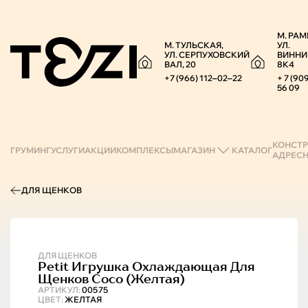
М. РАМ
М. ТУЛЬСКАЯ,
УЛ.
УЛ. СЕРПУХОВСКИЙ
ВИННИ
ВАЛ, 20
8К4
+7 (966) 112‒02‒22
+ 7 (90
56 09
КОНСТР
ГРУМИНГ
УСЛУГИ
АКЦИИ
КОМПЛЕКСЫ
МАГАЗИН
КАТАЛОГ
АДРЕС
ДЛЯ ЩЕНКОВ
ДЛЯ ЩЕНКОВ
Petit
Игрушка Охлаждающая Для
Щенков Coco (желтая)
АРТИКУЛ:
00575
ЦВЕТ:
ЖЕЛТАЯ