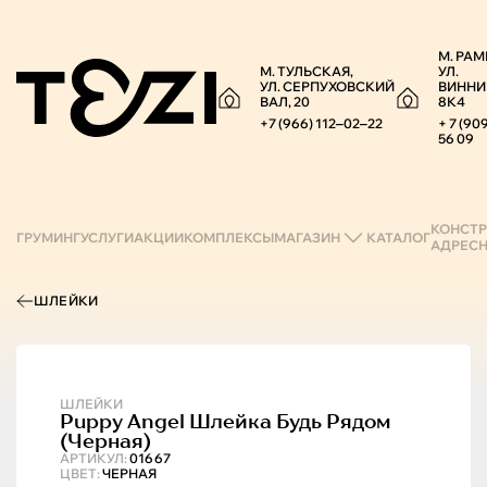
М. РАМ
М. ТУЛЬСКАЯ,
УЛ.
УЛ. СЕРПУХОВСКИЙ
ВИННИ
ВАЛ, 20
8К4
+7 (966) 112‒02‒22
+ 7 (90
56 09
КОНСТР
ГРУМИНГ
УСЛУГИ
АКЦИИ
КОМПЛЕКСЫ
МАГАЗИН
КАТАЛОГ
АДРЕС
ШЛЕЙКИ
ШЛЕЙКИ
Puppy Angel
Шлейка Будь Рядом
(черная)
АРТИКУЛ:
01667
ЦВЕТ:
ЧЕРНАЯ