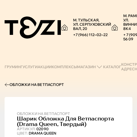
М. РАМ
М. ТУЛЬСКАЯ,
УЛ.
УЛ. СЕРПУХОВСКИЙ
ВИННИ
ВАЛ, 20
8К4
+7 (966) 112‒02‒22
+ 7 (90
56 09
КОНСТР
ГРУМИНГ
УСЛУГИ
АКЦИИ
КОМПЛЕКСЫ
МАГАЗИН
КАТАЛОГ
АДРЕС
ОБЛОЖКИ НА ВЕТПАСПОРТ
ОБЛОЖКИ НА ВЕТПАСПОРТ
Шарик
Обложка Для Ветпаспорта
(drama Queen, Твердый)
АРТИКУЛ:
02090
ЦВЕТ:
DRAMA QUEEN