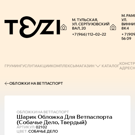
М. РАМ
М. ТУЛЬСКАЯ,
УЛ.
УЛ. СЕРПУХОВСКИЙ
ВИННИ
ВАЛ, 20
8К4
+7 (966) 112‒02‒22
+ 7 (90
56 09
КОНСТР
ГРУМИНГ
УСЛУГИ
АКЦИИ
КОМПЛЕКСЫ
МАГАЗИН
КАТАЛОГ
АДРЕС
ОБЛОЖКИ НА ВЕТПАСПОРТ
ОБЛОЖКИ НА ВЕТПАСПОРТ
Шарик
Обложка Для Ветпаспорта
(собачье Дело, Твердый)
АРТИКУЛ:
02102
ЦВЕТ:
СОБАЧЬЕ ДЕЛО