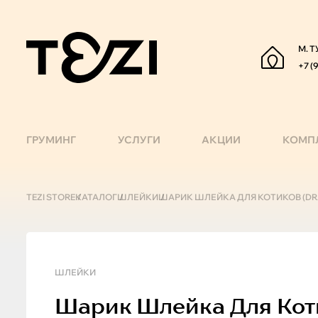
М. Т
+7 (
ГРУМИНГ
УСЛУГИ
АКЦИИ
КОМП
TEZI STORE
КАТАЛОГ
ШЛЕЙКИ
ШАРИК ШЛЕЙКА ДЛЯ КОТИКОВ (DRAMA
ШЛЕЙКИ
Шарик
Шлейка Для Котик