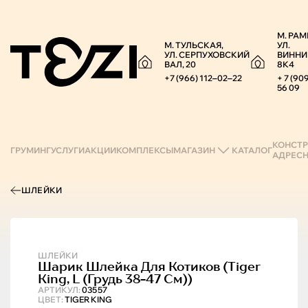
М. РАМ
М. ТУЛЬСКАЯ,
УЛ.
УЛ. СЕРПУХОВСКИЙ
ВИННИ
ВАЛ, 20
8К4
+7 (966) 112‒02‒22
+ 7 (90
56 09
КОНСТР
ГРУМИНГ
УСЛУГИ
АКЦИИ
КОМПЛЕКСЫ
МАГАЗИН
КАТАЛОГ
АДРЕС
ШЛЕЙКИ
ШЛЕЙКИ
Шарик
Шлейка Для Котиков (tiger
King, L (грудь 38-47 См))
АРТИКУЛ:
03557
ЦВЕТ:
TIGER KING