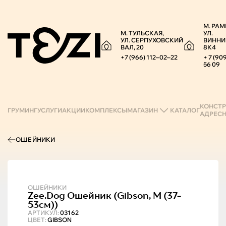
М. РАМ
М. ТУЛЬСКАЯ,
УЛ.
УЛ. СЕРПУХОВСКИЙ
ВИННИ
ВАЛ, 20
8К4
+7 (966) 112‒02‒22
+ 7 (90
56 09
КОНСТР
ГРУМИНГ
УСЛУГИ
АКЦИИ
КОМПЛЕКСЫ
МАГАЗИН
КАТАЛОГ
АДРЕС
ОШЕЙНИКИ
ОШЕЙНИКИ
Zee.Dog
Ошейник (gibson, M (37-
53см))
АРТИКУЛ:
03162
ЦВЕТ:
GIBSON