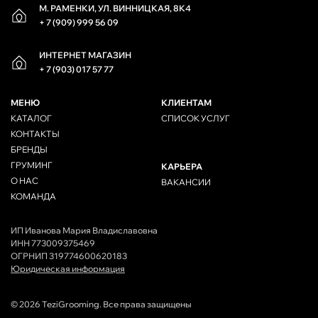
М. РАМЕНКИ, УЛ. ВИННИЦКАЯ, 8К4
+ 7 (909) 999 56 09
ИНТЕРНЕТ МАГАЗИН
+ 7 (903) 017 57 77
МЕНЮ
КЛИЕНТАМ
КАТАЛОГ
СПИСОК УСЛУГ
КОНТАКТЫ
БРЕНДЫ
ГРУМИНГ
КАРЬЕРА
О НАС
ВАКАНСИИ
КОМАНДА
ИП Иванова Мария Владиславовна
ИНН 773009375469
ОГРНИП 319774600620183
Юридическая информация
© 2026 TeziGrooming. Все права защищены