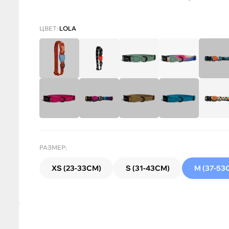
ЦВЕТ:
LOLA
РАЗМЕР:
XS (23-33СМ)
S (31-43СМ)
M (37-53