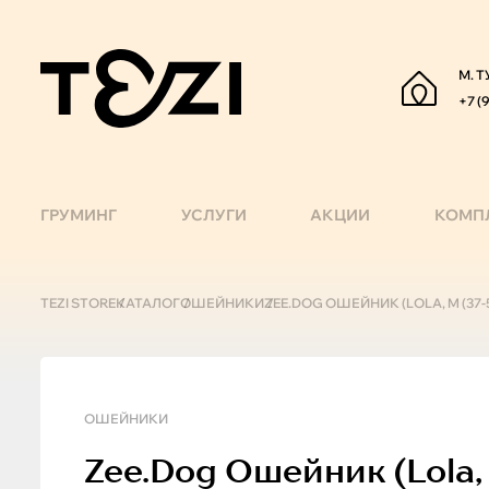
М. Т
+7 (
ГРУМИНГ
УСЛУГИ
АКЦИИ
КОМП
TEZI STORE
КАТАЛОГ
ОШЕЙНИКИ
ZEE.DOG ОШЕЙНИК (LOLA, M (37-
ОШЕЙНИКИ
Zee.Dog
Ошейник (lola, 