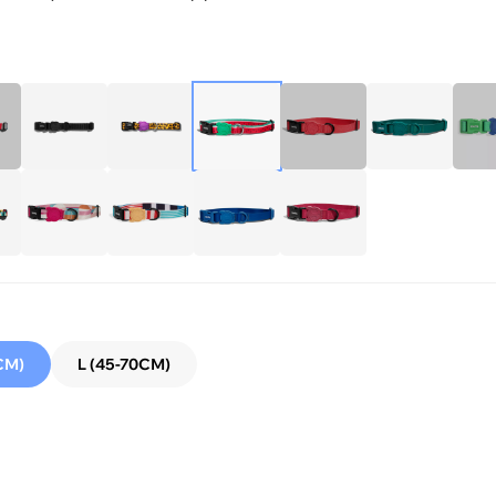
СМ)
L (45-70СМ)