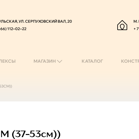
УЛЬСКАЯ, УЛ. СЕРПУХОВСКИЙ ВАЛ, 20
М.
966) 112‒02‒22
+ 7
ЛЕКСЫ
МАГАЗИН
КАТАЛОГ
КОНСТ
53СМ))
M (37-53см))