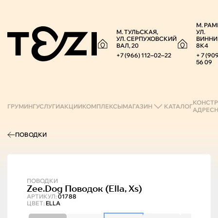
М. РАМ
М. ТУЛЬСКАЯ,
УЛ.
УЛ. СЕРПУХОВСКИЙ
ВИННИ
ВАЛ, 20
8К4
+7 (966) 112‒02‒22
+ 7 (90
56 09
КОНСТР
ГРУМИНГ
УСЛУГИ
АКЦИИ
КОМПЛЕКСЫ
МАГАЗИН
КАТАЛОГ
АДРЕС
ПОВОДКИ
ПОВОДКИ
Zee.Dog
Поводок (ella, Xs)
АРТИКУЛ:
01788
ЦВЕТ:
ELLA