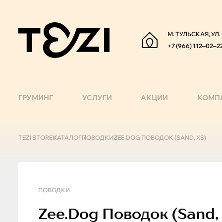
М. ТУЛЬСКАЯ, УЛ
+7 (966) 112‒02‒2
ГРУМИНГ
УСЛУГИ
АКЦИИ
КОМП
TEZI STORE
КАТАЛОГ
ПОВОДКИ
ZEE.DOG ПОВОДОК (SAND, XS)
ПОВОДКИ
Zee.Dog
Поводок (sand, 