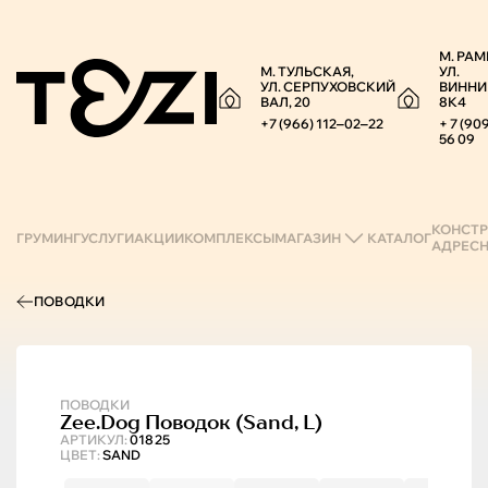
М. РАМ
М. ТУЛЬСКАЯ,
УЛ.
УЛ. СЕРПУХОВСКИЙ
ВИННИ
ВАЛ, 20
8К4
+7 (966) 112‒02‒22
+ 7 (90
56 09
КОНСТР
ГРУМИНГ
УСЛУГИ
АКЦИИ
КОМПЛЕКСЫ
МАГАЗИН
КАТАЛОГ
АДРЕС
ПОВОДКИ
ПОВОДКИ
Zee.Dog
Поводок (sand, L)
АРТИКУЛ:
01825
ЦВЕТ:
SAND