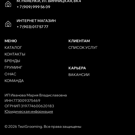
М. РАМЕНКИ, УЛ. ВИННИЦКАЯ, 8К4
+ 7 (909) 999 56 09
ИНТЕРНЕТ МАГАЗИН
+ 7 (903) 017 57 77
МЕНЮ
КЛИЕНТАМ
КАТАЛОГ
СПИСОК УСЛУГ
КОНТАКТЫ
БРЕНДЫ
ГРУМИНГ
КАРЬЕРА
О НАС
ВАКАНСИИ
КОМАНДА
ИП Иванова Мария Владиславовна
ИНН 773009375469
ОГРНИП 319774600620183
Юридическая информация
© 2026 TeziGrooming. Все права защищены