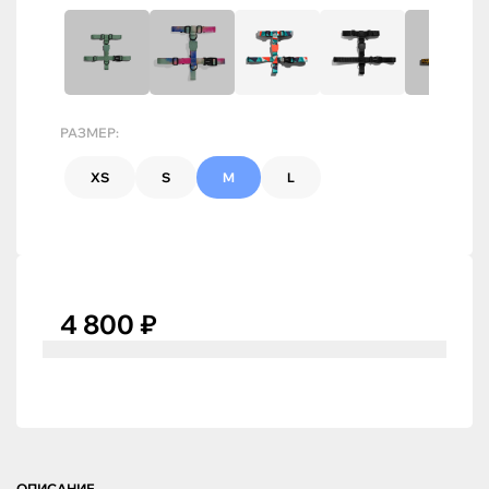
РАЗМЕР:
XS
S
M
L
4 800 ₽
ОПИСАНИЕ