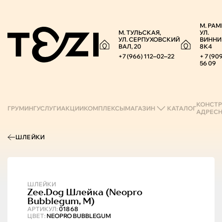
М. РАМ
М. ТУЛЬСКАЯ,
УЛ.
УЛ. СЕРПУХОВСКИЙ
ВИННИ
ВАЛ, 20
8К4
+7 (966) 112‒02‒22
+ 7 (90
56 09
КОНСТР
ГРУМИНГ
УСЛУГИ
АКЦИИ
КОМПЛЕКСЫ
МАГАЗИН
КАТАЛОГ
АДРЕС
ШЛЕЙКИ
ШЛЕЙКИ
Zee.Dog
Шлейка (neopro
Bubblegum, M)
АРТИКУЛ:
01868
ЦВЕТ:
NEOPRO BUBBLEGUM