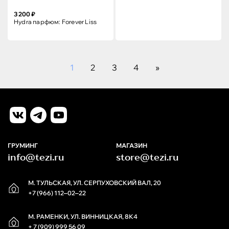
3 200 ₽
Hydra парфюм: Forever Liss
1
2
3
4
»
ГРУМИНГ
МАГАЗИН
info@tezi.ru
store@tezi.ru
М. ТУЛЬСКАЯ, УЛ. СЕРПУХОВСКИЙ ВАЛ, 20
+7 (966) 112‒02‒22
М. РАМЕНКИ, УЛ. ВИННИЦКАЯ, 8К4
+ 7 (909) 999 56 09