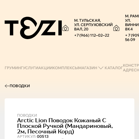
М. РАМ
М. ТУЛЬСКАЯ,
УЛ.
УЛ. СЕРПУХОВСКИЙ
ВИННИ
ВАЛ, 20
8К4
+7 (966) 112‒02‒22
+ 7 (90
56 09
КОНСТР
ГРУМИНГ
УСЛУГИ
АКЦИИ
КОМПЛЕКСЫ
МАГАЗИН
КАТАЛОГ
АДРЕС
ПОВОДКИ
ПОВОДКИ
Arctic Lion
Поводок Кожаный С
Плоской Ручкой (мандариновый,
2м, Песочный Корд)
АРТИКУЛ:
00513