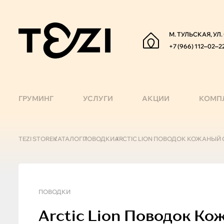
М. ТУЛЬСКАЯ, УЛ
+7 (966) 112‒02‒2
ГРУМИНГ
УСЛУГИ
АКЦИИ
КОМП
TEZI STORE
КАТАЛОГ
ПОВОДКИ
ARCTIC LION ПОВОДОК КОЖАНЫЙ 
ПОВОДКИ
Arctic Lion
Поводок Кож