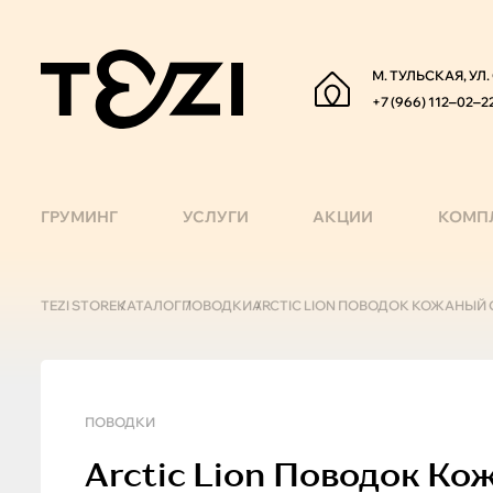
М. ТУЛЬСКАЯ, УЛ
+7 (966) 112‒02‒2
ГРУМИНГ
УСЛУГИ
АКЦИИ
КОМП
TEZI STORE
КАТАЛОГ
ПОВОДКИ
ARCTIC LION ПОВОДОК КОЖАНЫЙ 
ПОВОДКИ
Arctic Lion
Поводок Кож