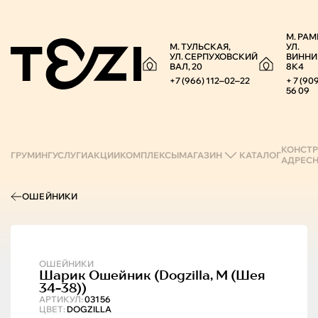
М. РАМ
М. ТУЛЬСКАЯ,
УЛ.
УЛ. СЕРПУХОВСКИЙ
ВИННИ
ВАЛ, 20
8К4
+7 (966) 112‒02‒22
+ 7 (90
56 09
КОНСТР
ГРУМИНГ
УСЛУГИ
АКЦИИ
КОМПЛЕКСЫ
МАГАЗИН
КАТАЛОГ
АДРЕС
ОШЕЙНИКИ
ОШЕЙНИКИ
Шарик
Ошейник (dogzilla, M (шея
34-38))
АРТИКУЛ:
03156
ЦВЕТ:
DOGZILLA