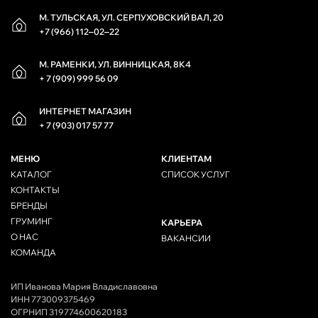
М. ТУЛЬСКАЯ, УЛ. СЕРПУХОВСКИЙ ВАЛ, 20
+7 (966) 112‒02‒22
М. РАМЕНКИ, УЛ. ВИННИЦКАЯ, 8К4
+ 7 (909) 999 56 09
ИНТЕРНЕТ МАГАЗИН
+ 7 (903) 017 57 77
МЕНЮ
КЛИЕНТАМ
КАТАЛОГ
СПИСОК УСЛУГ
КОНТАКТЫ
БРЕНДЫ
ГРУМИНГ
КАРЬЕРА
О НАС
ВАКАНСИИ
КОМАНДА
ИП Иванова Мария Владиславовна
ИНН 773009375469
ОГРНИП 319774600620183